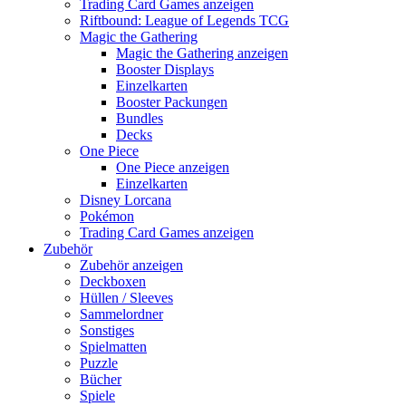
Trading Card Games anzeigen
Riftbound: League of Legends TCG
Magic the Gathering
Magic the Gathering anzeigen
Booster Displays
Einzelkarten
Booster Packungen
Bundles
Decks
One Piece
One Piece anzeigen
Einzelkarten
Disney Lorcana
Pokémon
Trading Card Games anzeigen
Zubehör
Zubehör anzeigen
Deckboxen
Hüllen / Sleeves
Sammelordner
Sonstiges
Spielmatten
Puzzle
Bücher
Spiele