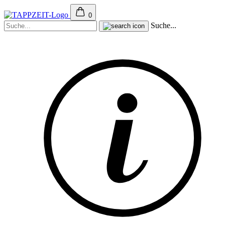
0
Suche...