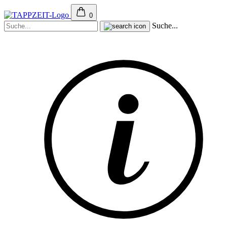
0
Suche...