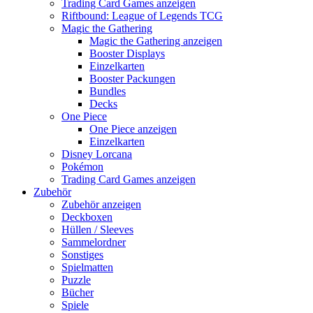
Trading Card Games anzeigen
Riftbound: League of Legends TCG
Magic the Gathering
Magic the Gathering anzeigen
Booster Displays
Einzelkarten
Booster Packungen
Bundles
Decks
One Piece
One Piece anzeigen
Einzelkarten
Disney Lorcana
Pokémon
Trading Card Games anzeigen
Zubehör
Zubehör anzeigen
Deckboxen
Hüllen / Sleeves
Sammelordner
Sonstiges
Spielmatten
Puzzle
Bücher
Spiele