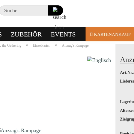
Suche...
S
ZUBEHÖR
EVENTS
KARTENANKAUF
»
»
 the Gathering
Einzelkarten
Anzrag's Rampage
Anz
Art.Nr.
Lieferze
Lagerbe
Alterse
Zielgru
Rarität