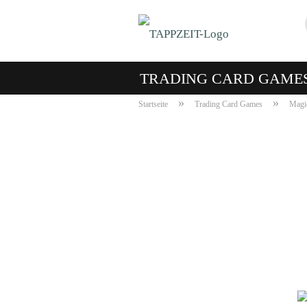
TRADING CARD GAME
»
»
Startseite
Trading Card Games
Magic