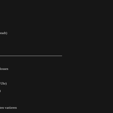
tadt)
lossen
 Uhr)
)
ten variieren