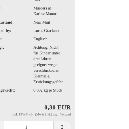
:
Murders at
Karlov Manor
zustand:
Near Mint
ted by:
Lucas Graciano
:
Englisch
g!:
Achtung: Nicht
für Kinder unter
drei Jahren
geeignet wegen
verschluckbarer
Kleinteile,
Erstickungsgefahr.
gewicht:
0.002
kg je Stück
0,30 EUR
inkl. 19% MwSt. (MwSt inkl.) zzgl.
Versand