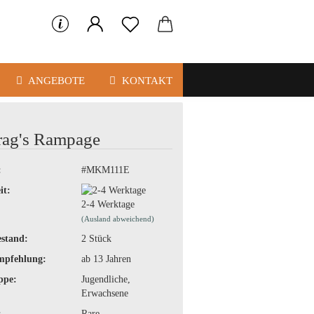
ANGEBOTE
KONTAKT
rag's Rampage
:
#MKM111E
it:
2-4 Werktage
(Ausland abweichend)
stand:
2
Stück
mpfehlung:
ab 13 Jahren
ppe:
Jugendliche,
Erwachsene
:
Rare