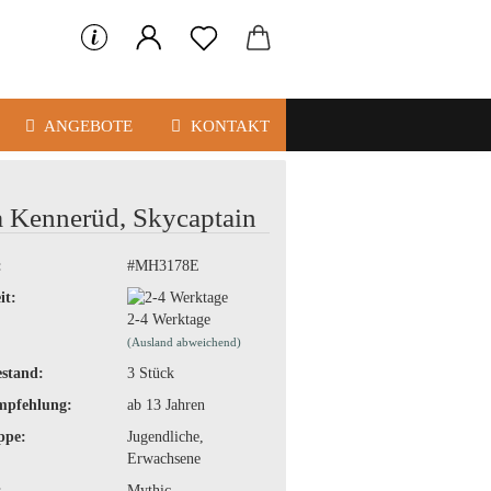
ANGEBOTE
KONTAKT
 Kennerüd, Skycaptain
:
#MH3178E
it:
2-4 Werktage
(Ausland abweichend)
stand:
3
Stück
mpfehlung:
ab 13 Jahren
ppe:
Jugendliche,
Erwachsene
:
Mythic