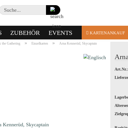
Suche...
S
ZUBEHÖR
EVENTS
KARTENANKAUF
»
»
 the Gathering
Einzelkarten
Arna Kennerüd, Skycaptain
Arna
Art.Nr.
Lieferze
Lagerbe
Alterse
Zielgru
Rarität