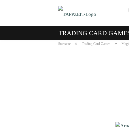
TRADING CARD GAME
»
»
Startseite
Trading Card Games
Magic