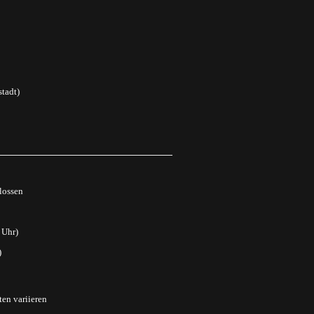
tadt)
lossen
 Uhr)
)
ten variieren