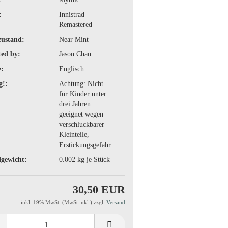
:
Innistrad
Remastered
zustand:
Near Mint
ted by:
Jason Chan
:
Englisch
g!:
Achtung: Nicht
für Kinder unter
drei Jahren
geeignet wegen
verschluckbarer
Kleinteile,
Erstickungsgefahr.
gewicht:
0.002
kg je Stück
30,50 EUR
inkl. 19% MwSt. (MwSt inkl.) zzgl.
Versand