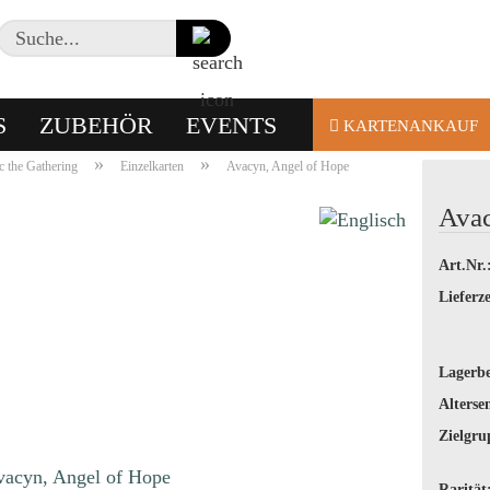
Suche...
S
ZUBEHÖR
EVENTS
KARTENANKAUF
»
»
 the Gathering
Einzelkarten
Avacyn, Angel of Hope
Avac
Art.Nr.
Lieferze
Lagerbe
Alterse
Zielgru
Rarität