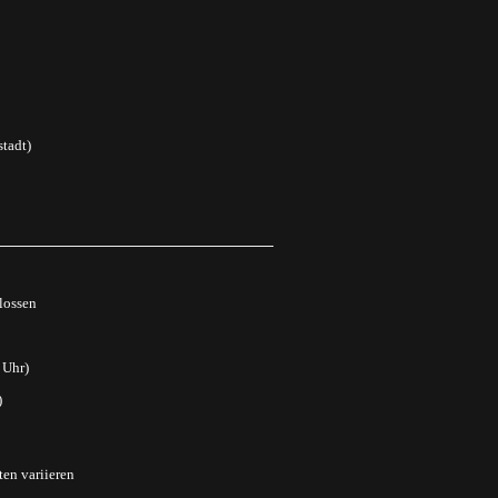
tadt)
lossen
 Uhr)
)
ten variieren