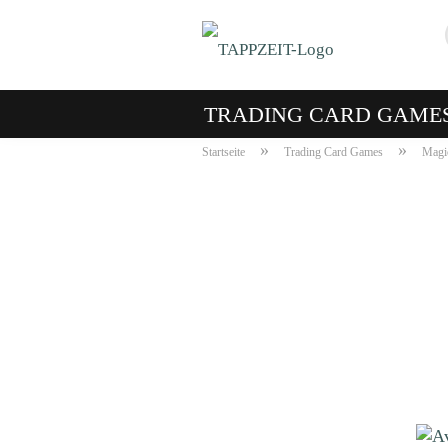
TRADING CARD GAME
»
»
Startseite
Trading Card Games
Magic