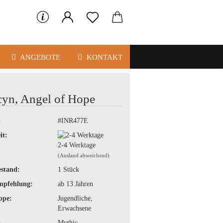
ANGEBOTE
KONTAKT
yn, Angel of Hope
:
#INR477E
it:
2-4 Werktage
(Ausland abweichend)
stand:
1
Stück
mpfehlung:
ab 13 Jahren
ppe:
Jugendliche,
Erwachsene
:
Mythic