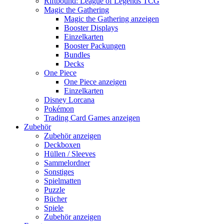
Riftbound: League of Legends TCG
Magic the Gathering
Magic the Gathering anzeigen
Booster Displays
Einzelkarten
Booster Packungen
Bundles
Decks
One Piece
One Piece anzeigen
Einzelkarten
Disney Lorcana
Pokémon
Trading Card Games anzeigen
Zubehör
Zubehör anzeigen
Deckboxen
Hüllen / Sleeves
Sammelordner
Sonstiges
Spielmatten
Puzzle
Bücher
Spiele
Zubehör anzeigen