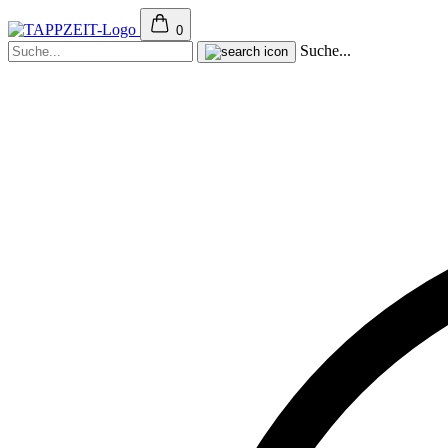
0
Suche...