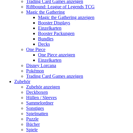
Trading Card Games anzeigen
Riftbound: League of Legends TCG
Magic the Gathering
Magic the Gathering anzeigen
Booster Displays
Einzelkarten
Booster Packungen
Bundles
Decks
One Piece
One Piece anzeigen
Einzelkarten
Disney Lorcana
Pokémon
Trading Card Games anzeigen
Zubehör
Zubehör anzeigen
Deckboxen
Hüllen / Sleeves
Sammelordner
Sonstiges
Spielmatten
Puzzle
Bücher
Spiele