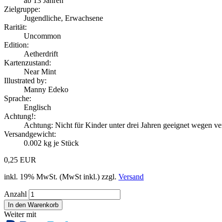
ab 13 Jahren
Zielgruppe:
Jugendliche, Erwachsene
Rarität:
Uncommon
Edition:
Aetherdrift
Kartenzustand:
Near Mint
Illustrated by:
Manny Edeko
Sprache:
Englisch
Achtung!:
Achtung: Nicht für Kinder unter drei Jahren geeignet wegen ver
Versandgewicht:
0.002
kg je Stück
0,25 EUR
inkl. 19% MwSt. (MwSt inkl.) zzgl.
Versand
Anzahl
Weiter mit