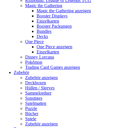
Riftbound: League of Legends TCG
Magic the Gathering
Magic the Gathering anzeigen
Booster Displays
Einzelkarten
Booster Packungen
Bundles
Decks
One Piece
One Piece anzeigen
Einzelkarten
Disney Lorcana
Pokémon
Trading Card Games anzeigen
Zubehör
Zubehör anzeigen
Deckboxen
Hüllen / Sleeves
Sammelordner
Sonstiges
Spielmatten
Puzzle
Bücher
Spiele
Zubehör anzeigen