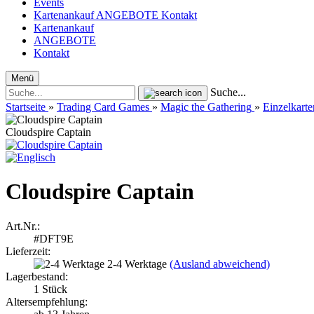
Events
Kartenankauf
ANGEBOTE
Kontakt
Kartenankauf
ANGEBOTE
Kontakt
Menü
Suche...
Startseite
»
Trading Card Games
»
Magic the Gathering
»
Einzelkarte
Cloudspire Captain
Cloudspire Captain
Art.Nr.:
#DFT9E
Lieferzeit:
2-4 Werktage
(Ausland abweichend)
Lagerbestand:
1
Stück
Altersempfehlung: