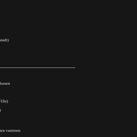
tadt)
lossen
 Uhr)
)
ten variieren