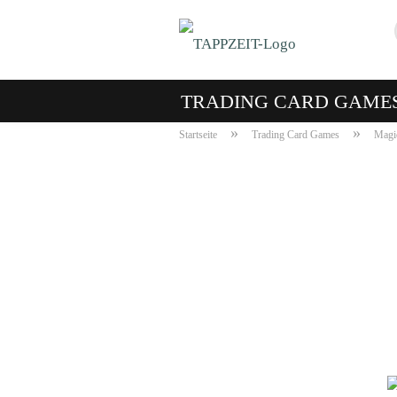
TRADING CARD GAME
»
»
Startseite
Trading Card Games
Magic