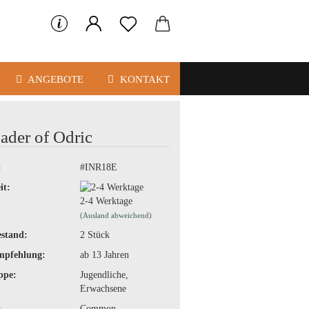
ANGEBOTE
KONTAKT
ader of Odric
:
#INR18E
it:
2-4 Werktage
(Ausland abweichend)
stand:
2
Stück
mpfehlung:
ab 13 Jahren
ppe:
Jugendliche,
Erwachsene
:
Common