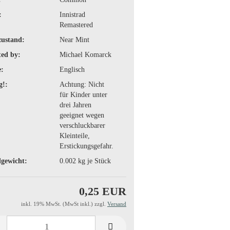
:
Innistrad
Remastered
zustand:
Near Mint
ted by:
Michael Komarck
:
Englisch
g!:
Achtung: Nicht
für Kinder unter
drei Jahren
geeignet wegen
verschluckbarer
Kleinteile,
Erstickungsgefahr.
gewicht:
0.002
kg je Stück
0,25 EUR
inkl. 19% MwSt. (MwSt inkl.) zzgl.
Versand