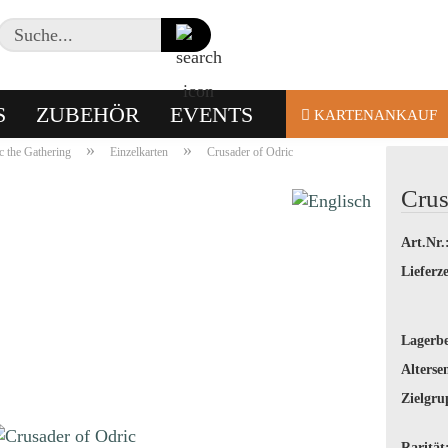
Suche...
S
ZUBEHÖR
EVENTS
KARTENANKAUF
»
»
 the Gathering
Einzelkarten
Crusader of Odric
Crus
Art.Nr.
Lieferze
Lagerbe
Alterse
Zielgru
Rarität