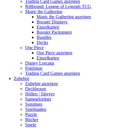
Trading Card Games anzeigen
Riftbound: League of Legends TCG
Magic the Gathering
Magic the Gathering anzeigen
Booster Displays
Einzelkarten
Booster Packungen
Bundles
Decks
One Piece
One Piece anzeigen
Einzelkarten
Disney Lorcana
Pokémon
Trading Card Games anzeigen
Zubehör
Zubehör anzeigen
Deckboxen
Hüllen / Sleeves
Sammelordner
Sonstiges
Spielmatten
Puzzle
Bücher
Spiele