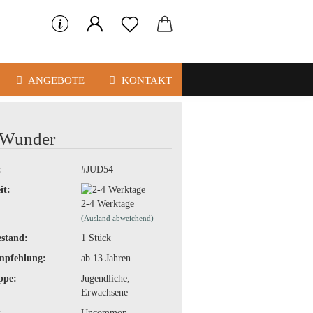
ANGEBOTE
KONTAKT
 Wunder
:
#JUD54
it:
2-4 Werktage
(Ausland abweichend)
stand:
1
Stück
mpfehlung:
ab 13 Jahren
ppe:
Jugendliche,
Erwachsene
:
Uncommon