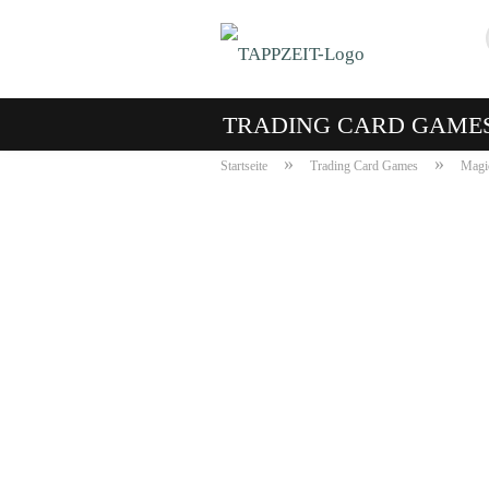
TRADING CARD GAME
»
»
Startseite
Trading Card Games
Magic