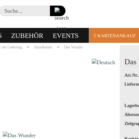
Suche...
S
ZUBEHÖR
EVENTS
KARTENANKAUF
»
»
 the Gathering
Einzelkarten
Das Wunder
Das
Art.Nr.
Lieferze
Lagerbe
Alterse
Zielgru
Rarität