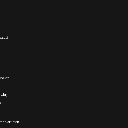
tadt)
lossen
 Uhr)
)
ten variieren