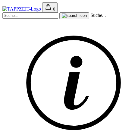
0
Suche...