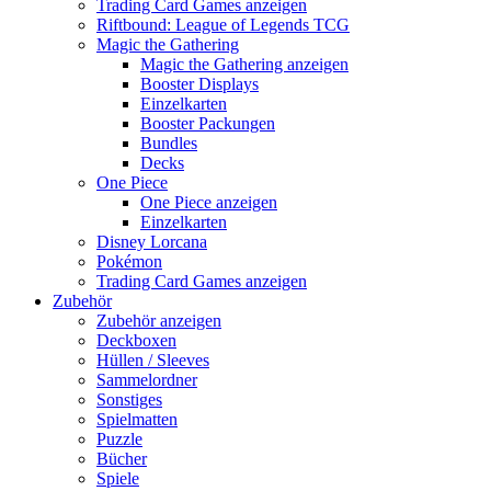
Trading Card Games anzeigen
Riftbound: League of Legends TCG
Magic the Gathering
Magic the Gathering anzeigen
Booster Displays
Einzelkarten
Booster Packungen
Bundles
Decks
One Piece
One Piece anzeigen
Einzelkarten
Disney Lorcana
Pokémon
Trading Card Games anzeigen
Zubehör
Zubehör anzeigen
Deckboxen
Hüllen / Sleeves
Sammelordner
Sonstiges
Spielmatten
Puzzle
Bücher
Spiele