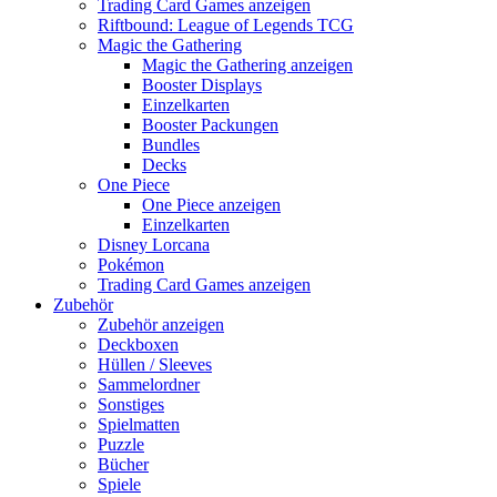
Trading Card Games anzeigen
Riftbound: League of Legends TCG
Magic the Gathering
Magic the Gathering anzeigen
Booster Displays
Einzelkarten
Booster Packungen
Bundles
Decks
One Piece
One Piece anzeigen
Einzelkarten
Disney Lorcana
Pokémon
Trading Card Games anzeigen
Zubehör
Zubehör anzeigen
Deckboxen
Hüllen / Sleeves
Sammelordner
Sonstiges
Spielmatten
Puzzle
Bücher
Spiele