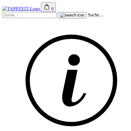
0
Suche...