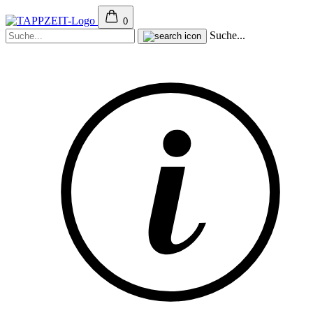
0
Suche...