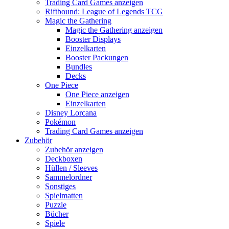
Trading Card Games anzeigen
Riftbound: League of Legends TCG
Magic the Gathering
Magic the Gathering anzeigen
Booster Displays
Einzelkarten
Booster Packungen
Bundles
Decks
One Piece
One Piece anzeigen
Einzelkarten
Disney Lorcana
Pokémon
Trading Card Games anzeigen
Zubehör
Zubehör anzeigen
Deckboxen
Hüllen / Sleeves
Sammelordner
Sonstiges
Spielmatten
Puzzle
Bücher
Spiele