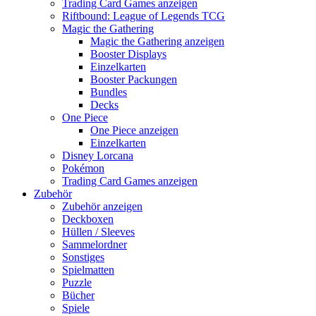
Trading Card Games anzeigen
Riftbound: League of Legends TCG
Magic the Gathering
Magic the Gathering anzeigen
Booster Displays
Einzelkarten
Booster Packungen
Bundles
Decks
One Piece
One Piece anzeigen
Einzelkarten
Disney Lorcana
Pokémon
Trading Card Games anzeigen
Zubehör
Zubehör anzeigen
Deckboxen
Hüllen / Sleeves
Sammelordner
Sonstiges
Spielmatten
Puzzle
Bücher
Spiele