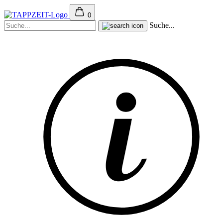
0
Suche...