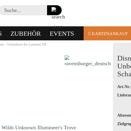
Suche...
S
ZUBEHÖR
EVENTS
KARTENANKAUF
is - Schatzkiste der Luminari DE
Disn
Unbe
Scha
Art.Nr.
Lieferze
Alterse
Zielgru