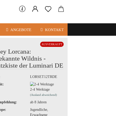
ANGEBOTE
KONTAKT
AUSVERKAUFT
ey Lorcana:
kannte Wildnis -
tzkiste der Luminari DE
:
LORSET12TRDE
it:
2-4 Werktage
(Ausland abweichend)
mpfehlung:
ab 8 Jahren
ppe:
Jugendliche,
Erwachsene