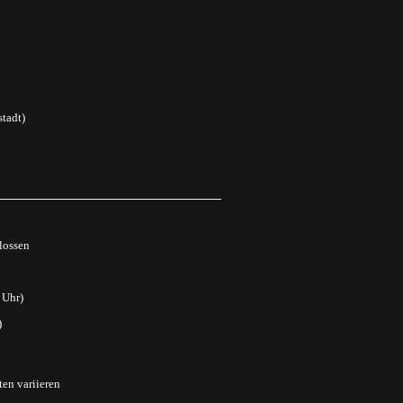
tadt)
lossen
 Uhr)
)
ten variieren