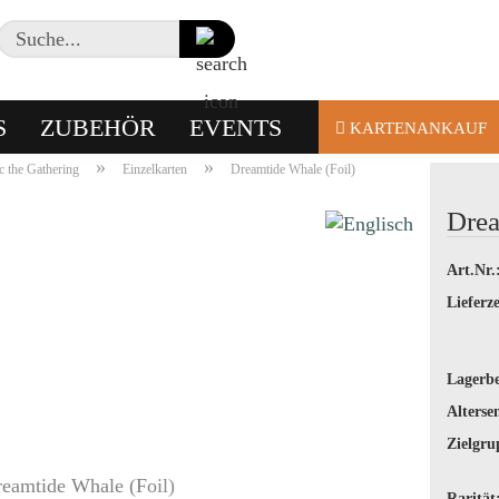
Suche...
S
ZUBEHÖR
EVENTS
KARTENANKAUF
»
»
 the Gathering
Einzelkarten
Dreamtide Whale (Foil)
Drea
Art.Nr.
Lieferze
Lagerbe
Alterse
Zielgru
Rarität