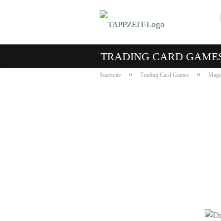
TRADING CARD GAME
»
»
Startseite
Trading Card Games
Magic