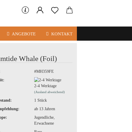
ANGEBOTE
KONTAKT
mtide Whale (Foil)
:
#MH359FE
it:
2-4 Werktage
(Ausland abweichend)
stand:
1
Stück
mpfehlung:
ab 13 Jahren
ppe:
Jugendliche,
Erwachsene
:
Rare