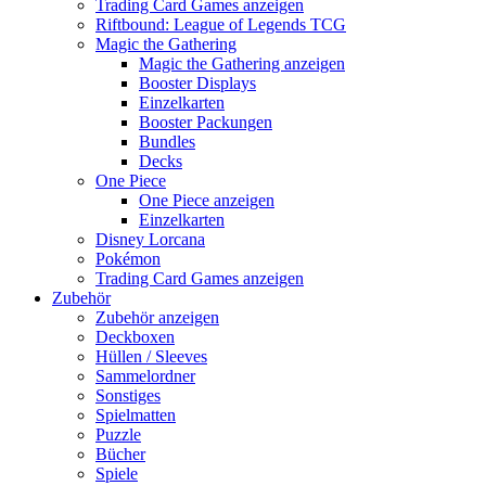
Trading Card Games anzeigen
Riftbound: League of Legends TCG
Magic the Gathering
Magic the Gathering anzeigen
Booster Displays
Einzelkarten
Booster Packungen
Bundles
Decks
One Piece
One Piece anzeigen
Einzelkarten
Disney Lorcana
Pokémon
Trading Card Games anzeigen
Zubehör
Zubehör anzeigen
Deckboxen
Hüllen / Sleeves
Sammelordner
Sonstiges
Spielmatten
Puzzle
Bücher
Spiele