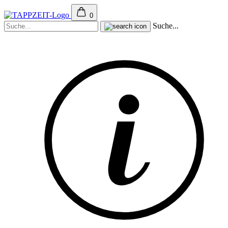
0
Suche...