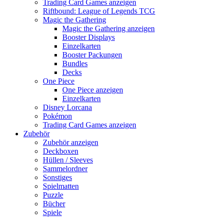
Trading Card Games anzeigen
Riftbound: League of Legends TCG
Magic the Gathering
Magic the Gathering anzeigen
Booster Displays
Einzelkarten
Booster Packungen
Bundles
Decks
One Piece
One Piece anzeigen
Einzelkarten
Disney Lorcana
Pokémon
Trading Card Games anzeigen
Zubehör
Zubehör anzeigen
Deckboxen
Hüllen / Sleeves
Sammelordner
Sonstiges
Spielmatten
Puzzle
Bücher
Spiele