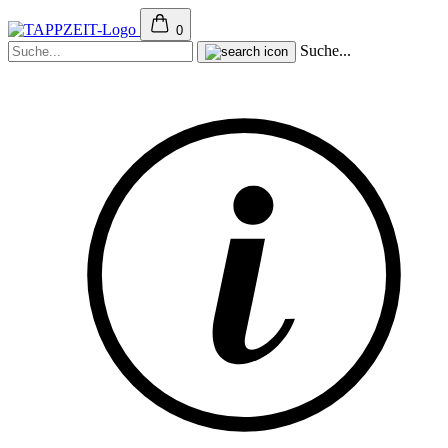
0
Suche...