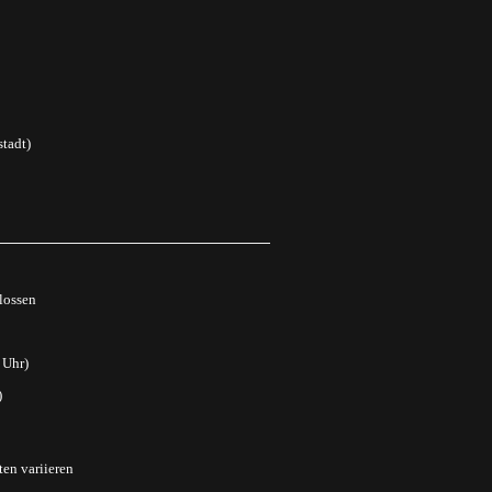
tadt)
lossen
 Uhr)
)
ten variieren