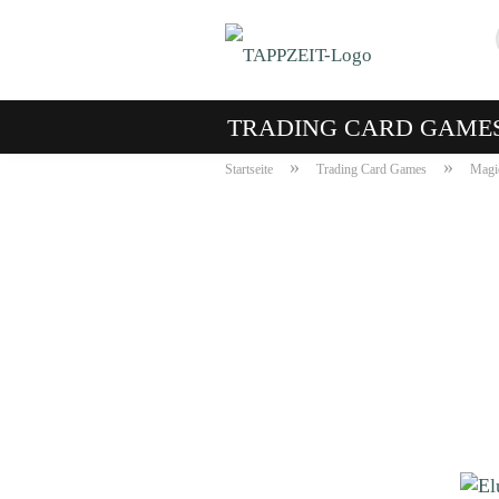
TRADING CARD GAME
»
»
Startseite
Trading Card Games
Magic