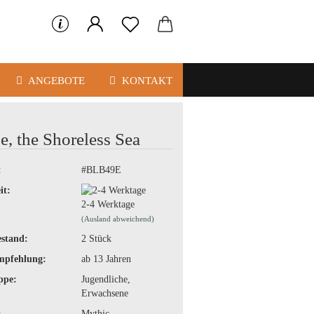
ANGEBOTE
KONTAKT
e, the Shoreless Sea
:
#BLB49E
it:
2-4 Werktage
(Ausland abweichend)
stand:
2
Stück
mpfehlung:
ab 13 Jahren
ppe:
Jugendliche,
Erwachsene
:
Mythic