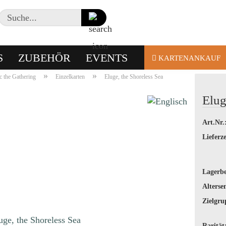
Suche...
S
ZUBEHÖR
EVENTS
KARTENANKAUF
»
»
 the Gathering
Einzelkarten
Eluge, the Shoreless Sea
Elug
Art.Nr.
Lieferze
Lagerbe
Alterse
Zielgru
Rarität