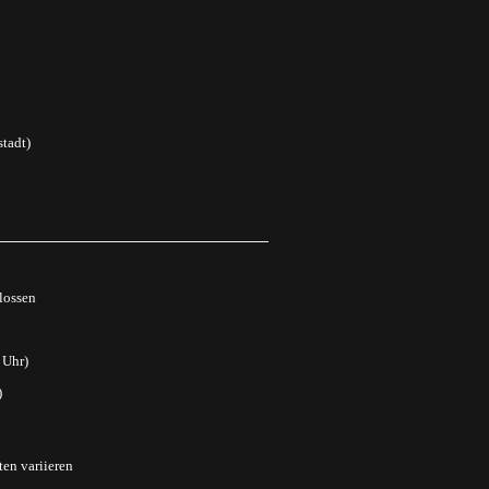
tadt)
lossen
 Uhr)
)
ten variieren