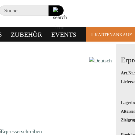
Suche...
S
ZUBEHÖR
EVENTS
KARTENANKAUF
Erpr
Art.Nr.
Lieferze
Lagerbe
Alterse
Zielgru
Rarität