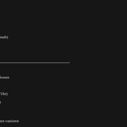
tadt)
lossen
 Uhr)
)
ten variieren