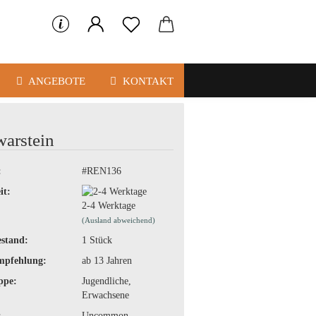
ANGEBOTE
KONTAKT
warstein
:
#REN136
it:
2-4 Werktage
(Ausland abweichend)
stand:
1
Stück
mpfehlung:
ab 13 Jahren
ppe:
Jugendliche,
Erwachsene
:
Uncommon