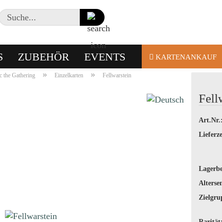
Suche...
S
ZUBEHÖR
EVENTS
KARTENANKAUF
»
»
 the Gathering
Einzelkarten
Fellwarstein
Fell
Art.Nr.
Lieferze
Lagerbe
Alterse
Zielgru
Rarität