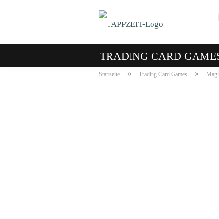
TRADING CARD GAME
»
»
Startseite
Trading Card Games
Magic