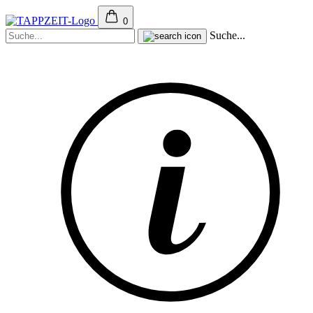
0
Suche...