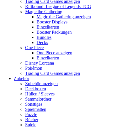
Trading Card Games anzeigen
Riftbound: League of Legends TCG
Magic the Gathering
Magic the Gathering anzeigen
Booster Displays
Einzelkarten
Booster Packungen
Bundles
Decks
One Piece
One Piece anzeigen
Einzelkarten
Disney Lorcana
Pokémon
Trading Card Games anzeigen
Zubehör
Zubehör anzeigen
Deckboxen
Hüllen / Sleeves
Sammelordner
Sonstiges
Spielmatten
Puzzle
Bücher
Spiele