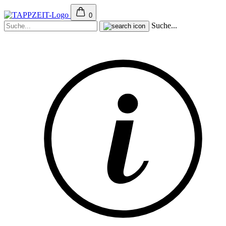
0
Suche...