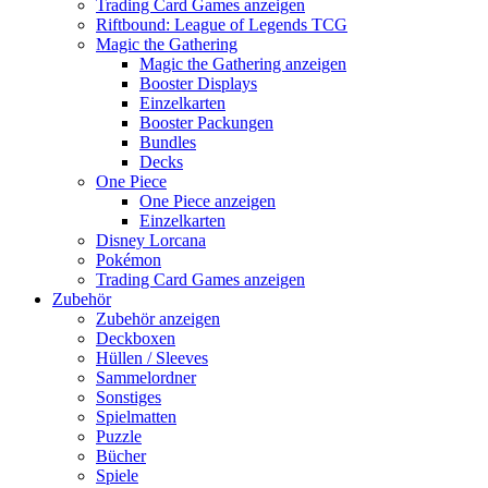
Trading Card Games anzeigen
Riftbound: League of Legends TCG
Magic the Gathering
Magic the Gathering anzeigen
Booster Displays
Einzelkarten
Booster Packungen
Bundles
Decks
One Piece
One Piece anzeigen
Einzelkarten
Disney Lorcana
Pokémon
Trading Card Games anzeigen
Zubehör
Zubehör anzeigen
Deckboxen
Hüllen / Sleeves
Sammelordner
Sonstiges
Spielmatten
Puzzle
Bücher
Spiele