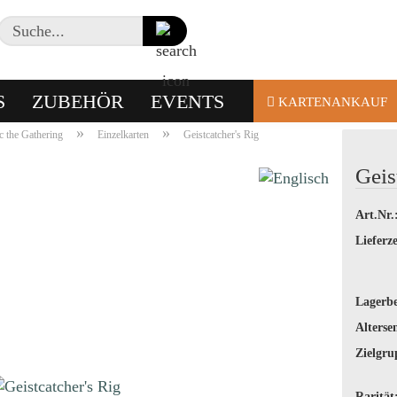
Suche...
S
ZUBEHÖR
EVENTS
KARTENANKAUF
»
»
 the Gathering
Einzelkarten
Geistcatcher's Rig
Geis
Art.Nr.
Lieferze
Lagerbe
Alterse
Zielgru
Rarität