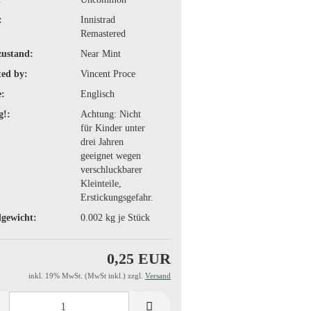
:
Innistrad
Remastered
zustand:
Near Mint
ted by:
Vincent Proce
:
Englisch
g!:
Achtung: Nicht
für Kinder unter
drei Jahren
geeignet wegen
verschluckbarer
Kleinteile,
Erstickungsgefahr.
gewicht:
0.002
kg je Stück
0,25 EUR
inkl. 19% MwSt. (MwSt inkl.) zzgl.
Versand