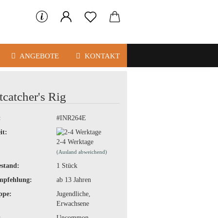
ANGEBOTE
KONTAKT
tcatcher's Rig
:
#INR264E
it:
2-4 Werktage
(Ausland abweichend)
stand:
1
Stück
mpfehlung:
ab 13 Jahren
ppe:
Jugendliche,
Erwachsene
:
Uncommon