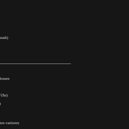
tadt)
lossen
 Uhr)
)
ten variieren