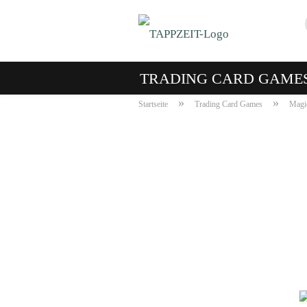
TRADING CARD GAME
»
»
Startseite
Trading Card Games
Magic