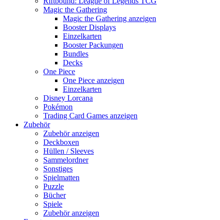
Riftbound: League of Legends TCG
Magic the Gathering
Magic the Gathering anzeigen
Booster Displays
Einzelkarten
Booster Packungen
Bundles
Decks
One Piece
One Piece anzeigen
Einzelkarten
Disney Lorcana
Pokémon
Trading Card Games anzeigen
Zubehör
Zubehör anzeigen
Deckboxen
Hüllen / Sleeves
Sammelordner
Sonstiges
Spielmatten
Puzzle
Bücher
Spiele
Zubehör anzeigen