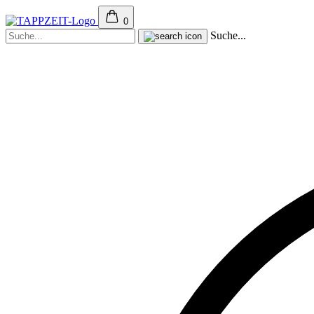
0
Suche...