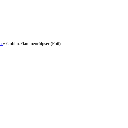
n
»
Goblin-Flammenrülpser (Foil)