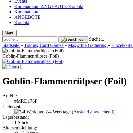
Events
Kartenankauf
ANGEBOTE
Kontakt
Kartenankauf
ANGEBOTE
Kontakt
Menü
Suche...
Startseite
»
Trading Card Games
»
Magic the Gathering
»
Einzelkarte
Goblin-Flammenrülpser (Foil)
Goblin-Flammenrülpser (Foil)
Art.Nr.:
#MRD176F
Lieferzeit:
2-4 Werktage
(Ausland abweichend)
Lagerbestand:
1
Stück
Altersempfehlung: