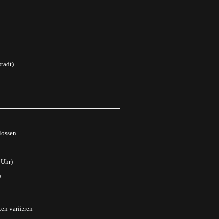
tadt)
lossen
 Uhr)
)
ten variieren