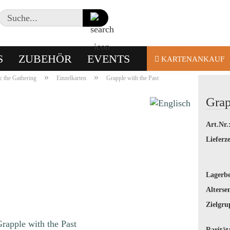
Suche...
S
ZUBEHÖR
EVENTS
KARTENANKAUF
»
»
 the Gathering
Einzelkarten
Grapple with the Past
Grap
Art.Nr.
Lieferze
Lagerbe
Alterse
Zielgru
Rarität