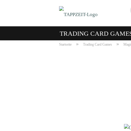
TRADING CARD GAME
»
»
Startseite
Trading Card Games
Magic