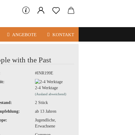
ANGEBOTE
KONTAKT
ple with the Past
:
#INR199E
it:
2-4 Werktage
(Ausland abweichend)
stand:
2
Stück
mpfehlung:
ab 13 Jahren
ppe:
Jugendliche,
Erwachsene
:
Common