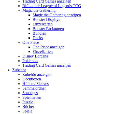
Trading Card Games anzeigen
Riftbound: League of Legends TCG
Magic the Gathering
Magic the Gathering anzeigen
Booster Displays
Einzelkarten
Booster Packungen
Bundles
Decks
One Piece
One Piece anzeigen
Einzelkarten
Disney Lorcana
Pokémon
Trading Card Games anzeigen
Zubehör
Zubehör anzeigen
Deckboxen
Hüllen / Sleeves
Sammelordner
Sonstiges
Spielmatten
Puzzle
Bücher
Spiele