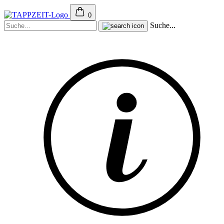
0
Suche...