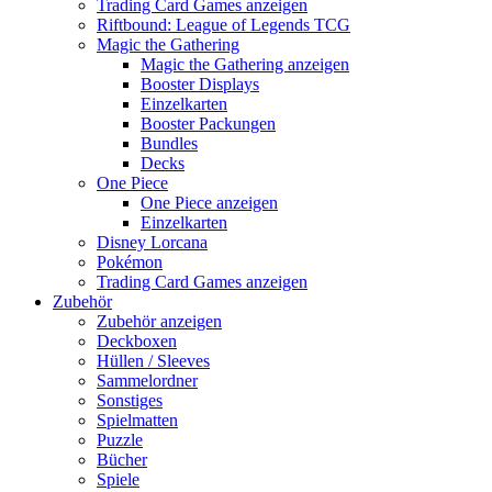
Trading Card Games anzeigen
Riftbound: League of Legends TCG
Magic the Gathering
Magic the Gathering anzeigen
Booster Displays
Einzelkarten
Booster Packungen
Bundles
Decks
One Piece
One Piece anzeigen
Einzelkarten
Disney Lorcana
Pokémon
Trading Card Games anzeigen
Zubehör
Zubehör anzeigen
Deckboxen
Hüllen / Sleeves
Sammelordner
Sonstiges
Spielmatten
Puzzle
Bücher
Spiele