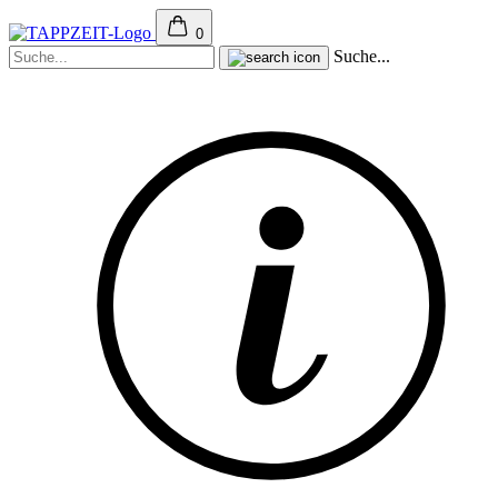
0
Suche...