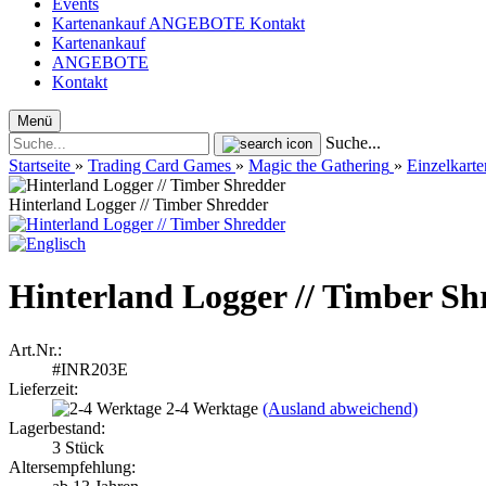
Events
Kartenankauf
ANGEBOTE
Kontakt
Kartenankauf
ANGEBOTE
Kontakt
Menü
Suche...
Startseite
»
Trading Card Games
»
Magic the Gathering
»
Einzelkarte
Hinterland Logger // Timber Shredder
Hinterland Logger // Timber Sh
Art.Nr.:
#INR203E
Lieferzeit:
2-4 Werktage
(Ausland abweichend)
Lagerbestand:
3
Stück
Altersempfehlung: