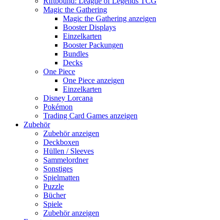
Riftbound: League of Legends TCG
Magic the Gathering
Magic the Gathering anzeigen
Booster Displays
Einzelkarten
Booster Packungen
Bundles
Decks
One Piece
One Piece anzeigen
Einzelkarten
Disney Lorcana
Pokémon
Trading Card Games anzeigen
Zubehör
Zubehör anzeigen
Deckboxen
Hüllen / Sleeves
Sammelordner
Sonstiges
Spielmatten
Puzzle
Bücher
Spiele
Zubehör anzeigen