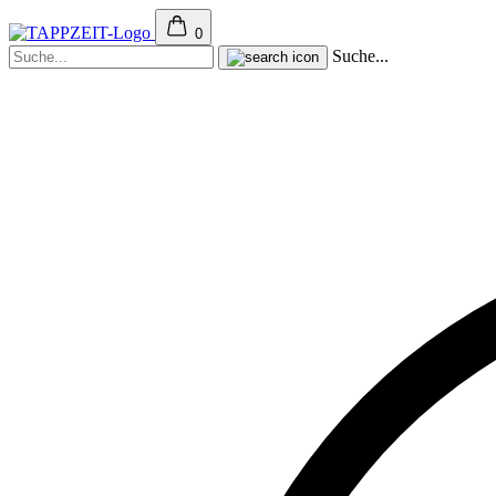
0
Suche...