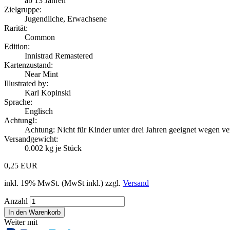
ab 13 Jahren
Zielgruppe:
Jugendliche, Erwachsene
Rarität:
Common
Edition:
Innistrad Remastered
Kartenzustand:
Near Mint
Illustrated by:
Karl Kopinski
Sprache:
Englisch
Achtung!:
Achtung: Nicht für Kinder unter drei Jahren geeignet wegen ver
Versandgewicht:
0.002
kg je Stück
0,25 EUR
inkl. 19% MwSt. (MwSt inkl.) zzgl.
Versand
Anzahl
Weiter mit