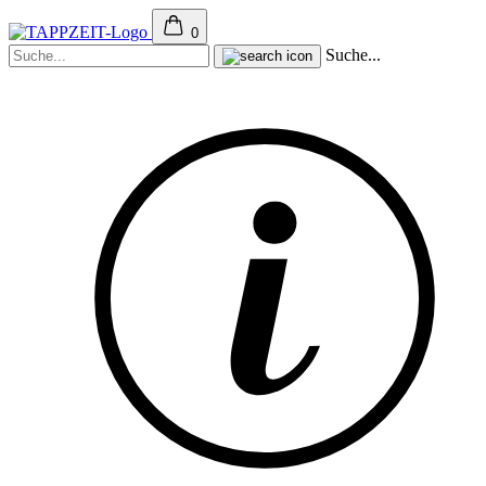
0
Suche...