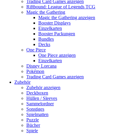
Trading Card Games anzeigen
Riftbound: League of Legends TCG
Magic the Gathering
Magic the Gathering anzeigen
Booster Displays
Einzelkarten
Booster Packungen
Bundles
Decks
One Piece
One Piece anzeigen
Einzelkarten
Disney Lorcana
Pokémon
Trading Card Games anzeigen
Zubehör
Zubehör anzeigen
Deckboxen
Hüllen / Sleeves
Sammelordner
Sonstiges
Spielmatten
Puzzle
Bücher
Spiele