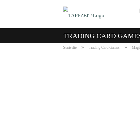
TRADING CARD GAME
»
»
Startseite
Trading Card Games
Magic