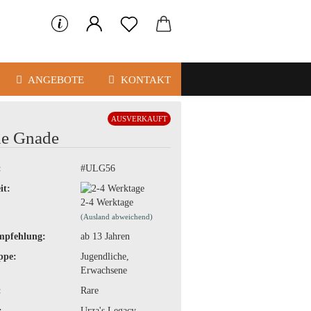
ANGEBOTE
KONTAKT
AUSVERKAUFT
ne Gnade
:
#ULG56
it:
2-4 Werktage
(Ausland abweichend)
mpfehlung:
ab 13 Jahren
ppe:
Jugendliche,
Erwachsene
:
Rare
:
Urza's Legacy