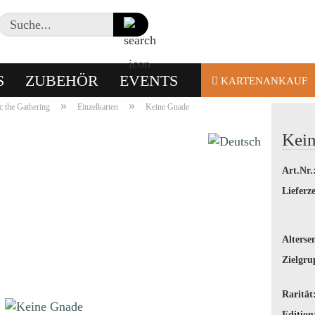
Suche...
S
ZUBEHÖR
EVENTS
KARTENANKAUF
»
»
 the Gathering
Einzelkarten
Keine Gnade
Kei
Art.Nr.
Lieferze
Alterse
Zielgru
Rarität
Edition