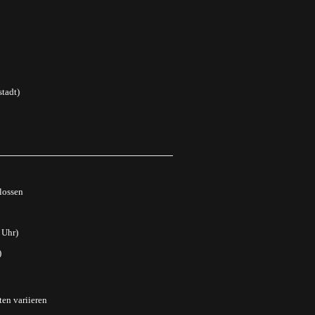
tadt)
lossen
 Uhr)
)
ten variieren