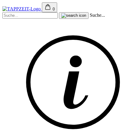
0
Suche...