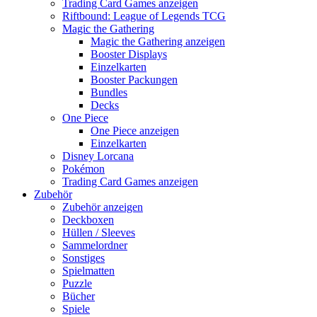
Trading Card Games anzeigen
Riftbound: League of Legends TCG
Magic the Gathering
Magic the Gathering anzeigen
Booster Displays
Einzelkarten
Booster Packungen
Bundles
Decks
One Piece
One Piece anzeigen
Einzelkarten
Disney Lorcana
Pokémon
Trading Card Games anzeigen
Zubehör
Zubehör anzeigen
Deckboxen
Hüllen / Sleeves
Sammelordner
Sonstiges
Spielmatten
Puzzle
Bücher
Spiele