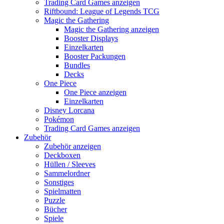
Trading Card Games anzeigen
Riftbound: League of Legends TCG
Magic the Gathering
Magic the Gathering anzeigen
Booster Displays
Einzelkarten
Booster Packungen
Bundles
Decks
One Piece
One Piece anzeigen
Einzelkarten
Disney Lorcana
Pokémon
Trading Card Games anzeigen
Zubehör
Zubehör anzeigen
Deckboxen
Hüllen / Sleeves
Sammelordner
Sonstiges
Spielmatten
Puzzle
Bücher
Spiele