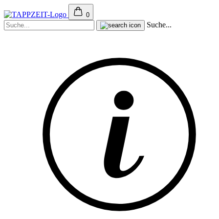
0
Suche...