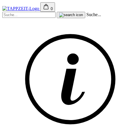
0
Suche...