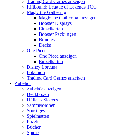
Trading Card Games anzeigen
Riftbound: League of Legends TCG
Magic the Gathering
Magic the Gathering anzeigen
Booster Displays
Einzelkarten
Booster Packungen
Bundles
Decks
One Piece
One Piece anzeigen
Einzelkarten
Disney Lorcana
Pokémon
Trading Card Games anzeigen
Zubehör
Zubehör anzeigen
Deckboxen
Hüllen / Sleeves
Sammelordner
Sonstiges
Spielmatten
Puzzle
Bücher
Spiele