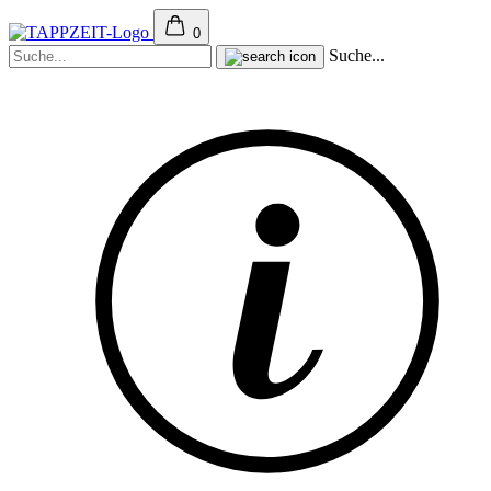
0
Suche...