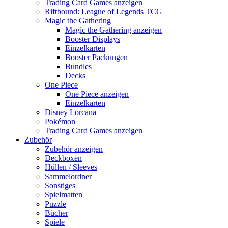
Trading Card Games anzeigen
Riftbound: League of Legends TCG
Magic the Gathering
Magic the Gathering anzeigen
Booster Displays
Einzelkarten
Booster Packungen
Bundles
Decks
One Piece
One Piece anzeigen
Einzelkarten
Disney Lorcana
Pokémon
Trading Card Games anzeigen
Zubehör
Zubehör anzeigen
Deckboxen
Hüllen / Sleeves
Sammelordner
Sonstiges
Spielmatten
Puzzle
Bücher
Spiele