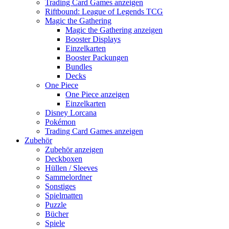
Trading Card Games anzeigen
Riftbound: League of Legends TCG
Magic the Gathering
Magic the Gathering anzeigen
Booster Displays
Einzelkarten
Booster Packungen
Bundles
Decks
One Piece
One Piece anzeigen
Einzelkarten
Disney Lorcana
Pokémon
Trading Card Games anzeigen
Zubehör
Zubehör anzeigen
Deckboxen
Hüllen / Sleeves
Sammelordner
Sonstiges
Spielmatten
Puzzle
Bücher
Spiele