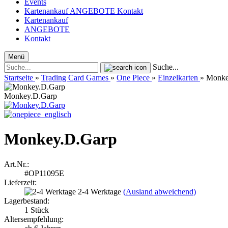
Events
Kartenankauf
ANGEBOTE
Kontakt
Kartenankauf
ANGEBOTE
Kontakt
Menü
Suche...
Startseite
»
Trading Card Games
»
One Piece
»
Einzelkarten
»
Monke
Monkey.D.Garp
Monkey.D.Garp
Art.Nr.:
#OP11095E
Lieferzeit:
2-4 Werktage
(Ausland abweichend)
Lagerbestand:
1
Stück
Altersempfehlung: