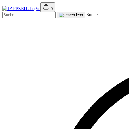
0
Suche...