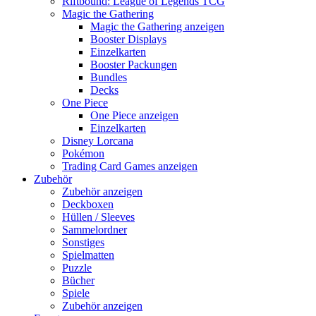
Riftbound: League of Legends TCG
Magic the Gathering
Magic the Gathering anzeigen
Booster Displays
Einzelkarten
Booster Packungen
Bundles
Decks
One Piece
One Piece anzeigen
Einzelkarten
Disney Lorcana
Pokémon
Trading Card Games anzeigen
Zubehör
Zubehör anzeigen
Deckboxen
Hüllen / Sleeves
Sammelordner
Sonstiges
Spielmatten
Puzzle
Bücher
Spiele
Zubehör anzeigen