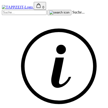
0
Suche...