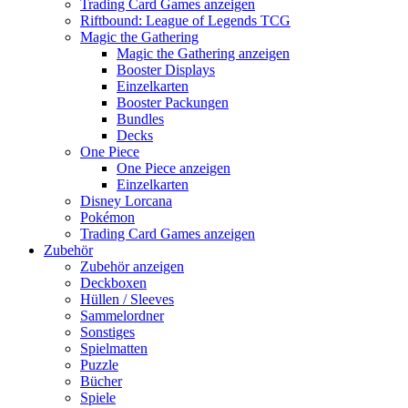
Trading Card Games anzeigen
Riftbound: League of Legends TCG
Magic the Gathering
Magic the Gathering anzeigen
Booster Displays
Einzelkarten
Booster Packungen
Bundles
Decks
One Piece
One Piece anzeigen
Einzelkarten
Disney Lorcana
Pokémon
Trading Card Games anzeigen
Zubehör
Zubehör anzeigen
Deckboxen
Hüllen / Sleeves
Sammelordner
Sonstiges
Spielmatten
Puzzle
Bücher
Spiele