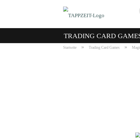
TRADING CARD GAME
»
»
Startseite
Trading Card Games
Magic