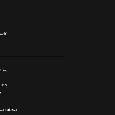
tadt)
lossen
 Uhr)
)
ten variieren