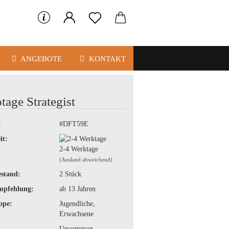
ANGEBOTE
KONTAKT
tage Strategist
:
#DFT59E
it:
2-4 Werktage
(Ausland abweichend)
stand:
2
Stück
mpfehlung:
ab 13 Jahren
ppe:
Jugendliche,
Erwachsene
:
Uncommon