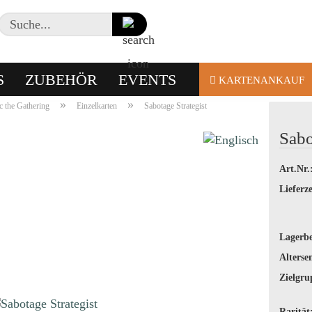
Suche...
S
ZUBEHÖR
EVENTS
KARTENANKAUF
»
»
 the Gathering
Einzelkarten
Sabotage Strategist
Sabo
Art.Nr.
Lieferze
Lagerbe
Alterse
Zielgru
Rarität