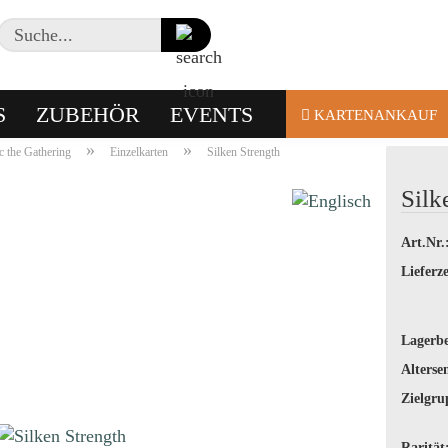
Suche...
S
ZUBEHÖR
EVENTS
KARTENANKAUF
»
»
 the Gathering
Einzelkarten
Silken Strength
Silk
Art.Nr.
Lieferze
Lagerbe
Alterse
Zielgru
Rarität