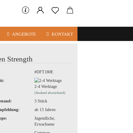
ANGEBOTE
KONTAKT
en Strength
:
#DFT180E
it:
2-4 Werktage
(Ausland abweichend)
stand:
3
Stück
mpfehlung:
ab 13 Jahren
ppe:
Jugendliche,
Erwachsene
:
Common