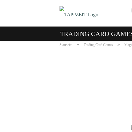
TRADING CARD GAME
»
»
Startseite
Trading Card Games
Magic