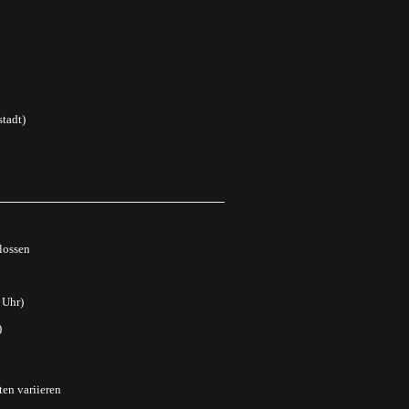
tadt)
lossen
 Uhr)
)
ten variieren