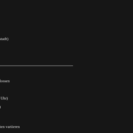
tadt)
lossen
 Uhr)
)
ten variieren