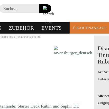
Suche...
S
ZUBEHÖR
EVENTS
KARTENANKAUF
: Starter Deck Rubin und Saphir DE
Disn
Tint
Rubi
Art.Nr.
Lieferze
Alterse
Zielgru