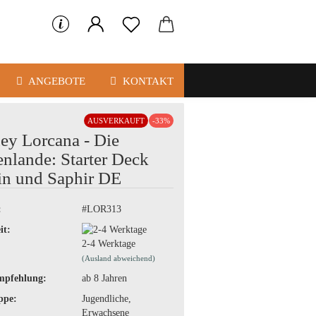
ANGEBOTE
KONTAKT
AUSVERKAUFT
-33%
ey Lorcana - Die
enlande: Starter Deck
n und Saphir DE
:
#LOR313
it:
2-4 Werktage
(Ausland abweichend)
mpfehlung:
ab 8 Jahren
ppe:
Jugendliche,
Erwachsene