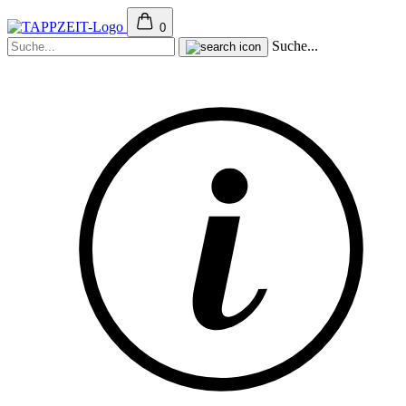
0
Suche...