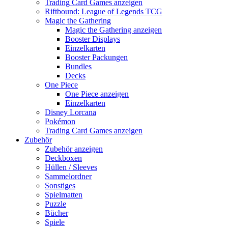
Trading Card Games anzeigen
Riftbound: League of Legends TCG
Magic the Gathering
Magic the Gathering anzeigen
Booster Displays
Einzelkarten
Booster Packungen
Bundles
Decks
One Piece
One Piece anzeigen
Einzelkarten
Disney Lorcana
Pokémon
Trading Card Games anzeigen
Zubehör
Zubehör anzeigen
Deckboxen
Hüllen / Sleeves
Sammelordner
Sonstiges
Spielmatten
Puzzle
Bücher
Spiele