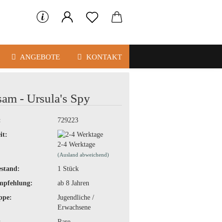
ANGEBOTE
KONTAKT
sam - Ursula's Spy
:
729223
it:
2-4 Werktage
(Ausland abweichend)
stand:
1
Stück
mpfehlung:
ab 8 Jahren
ppe:
Jugendliche /
Erwachsene
:
Rare