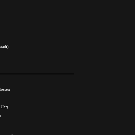
tadt)
lossen
 Uhr)
)