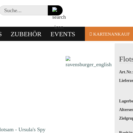
Suche...
S
ZUBEHÖR
EVENTS
KARTENANKAUF
Flot
Art.Nr.
Lieferze
Lagerbe
Alterse
Zielgru
Rarität