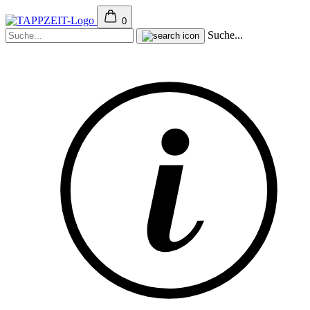
0
Suche...