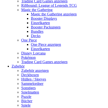
Trading Card Games anzeigen
Riftbound: League of Legends TCG
Magic the Gathering
Magic the Gathering anzeigen
Booster Displays
Einzelkarten
Booster Packungen
Bundles
Decks
One Piece
One Piece anzeigen
Einzelkarten
Disney Lorcana
Pokémon
Trading Card Games anzeigen
Zubehör
Zubehör anzeigen
Deckboxen
Hüllen / Sleeves
Sammelordner
Sonstiges
Spielmatten
Puzzle
Bücher
Spiele