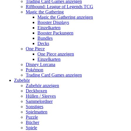
Trading Card Games anzeigen
Riftbound: League of Legends TCG
Magic the Gathering
Magic the Gathering anzeigen
Booster Displays
Einzelkarten
Booster Packungen
Bundles
Decks
One Piece
One Piece anzeigen
Einzelkarten
Disney Lorcana
Pokémon
Trading Card Games anzeigen
Zubehör
Zubehör anzeigen
Deckboxen
Hüllen / Sleeves
Sammelordner
Sonstiges
Spielmatten
Puzzle
Bücher
Spiele