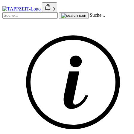
0
Suche...