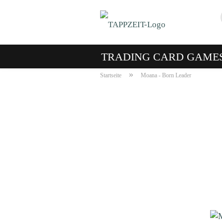
TRADING CARD GAME
»
Startseite
Moana - Born Leader