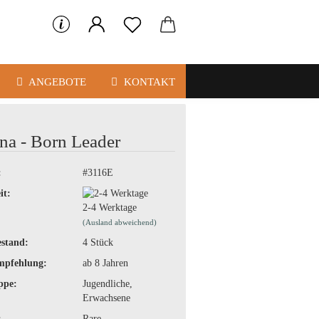
ANGEBOTE
KONTAKT
a - Born Leader
:
#3116E
it:
2-4 Werktage
(Ausland abweichend)
stand:
4
Stück
mpfehlung:
ab 8 Jahren
ppe:
Jugendliche,
Erwachsene
:
Rare