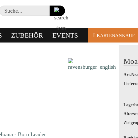
Suche...
S
ZUBEHÖR
EVENTS
KARTENANKAUF
Moan
Art.Nr.
Lieferze
Lagerbe
Alterse
Zielgru
Rarität